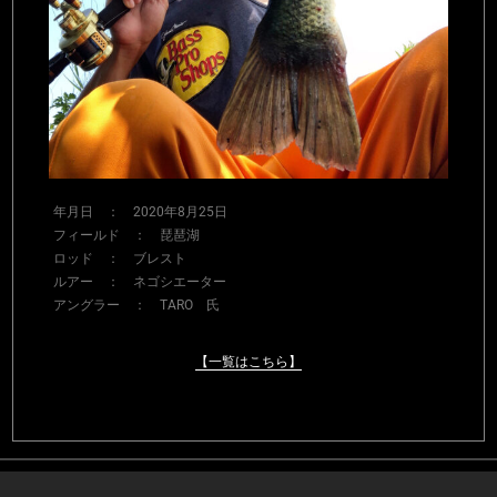
年月日 ： 2020年8月25日
フィールド ： 琵琶湖
ロッド ： ブレスト
ルアー ： ネゴシエーター
アングラー ： TARO 氏
【一覧はこちら】