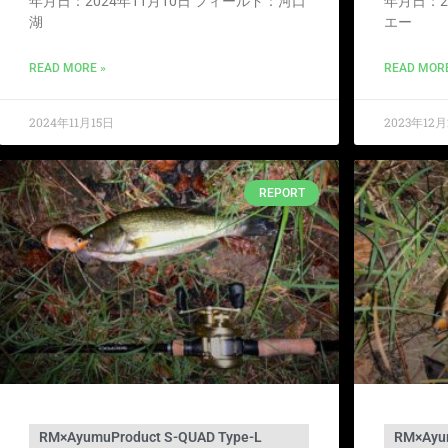
年月日：2024年11月10日 フィールド：河口
年月日：2
湖
エー
READ MORE »
READ MORE
2024年11月15日
2023年12月
REPORT
RM×AyumuProduct S-QUAD Type-L
RM×Ayum