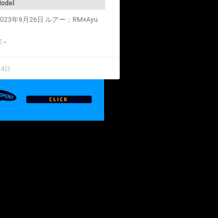
odel
23年9月26日 ルアー：RM×Ayu
 »
14日