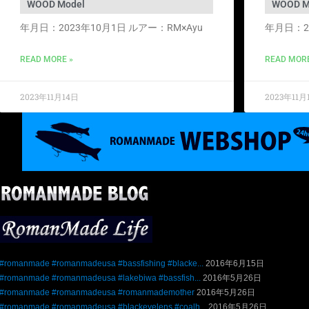
WOOD Model
WOOD M
年月日：2023年10月1日 ルアー：RM×Ayu
年月日：20
READ MORE »
READ MORE
2023年11月14日
2023年11月
#romanmade #romanmadeusa #bassfishing #blacke...
2016年6月15日
#romanmade #romanmadeusa #lakebiwa #bassfish...
2016年5月26日
#romanmade #romanmadeusa #romanmademother
2016年5月26日
#romanmade #romanmadeusa #blackeyelens #coalh...
2016年5月26日