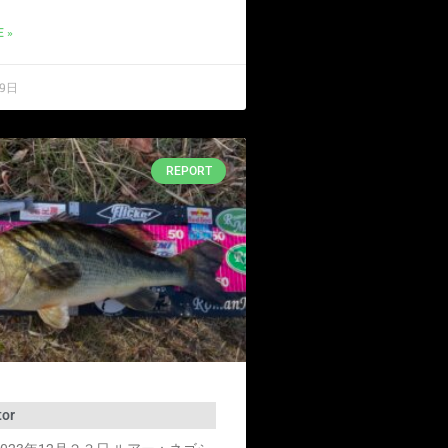
 »
19日
REPORT
tor