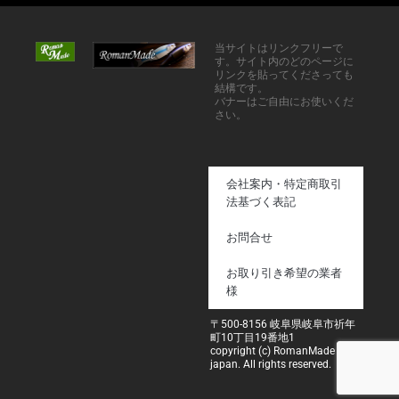
当サイトはリンクフリーで
す。サイト内のどのページに
リンクを貼ってくださっても
結構です。
バナーはご自由にお使いくだ
さい。
会社案内・特定商取引
法基づく表記
お問合せ
お取り引き希望の業者
様
〒500-8156 岐阜県岐阜市祈年
町10丁目19番地1
copyright (c) RomanMade
japan. All rights reserved.