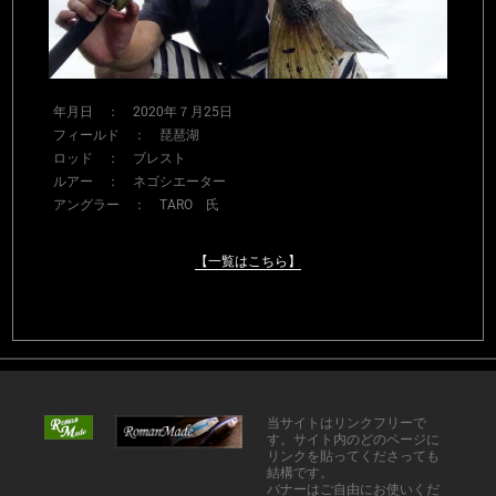
年月日 ： 2020年７月25日
フィールド ： 琵琶湖
ロッド ： ブレスト
ルアー ： ネゴシエーター
アングラー ： TARO 氏
【一覧はこちら】
当サイトはリンクフリーで
す。サイト内のどのページに
リンクを貼ってくださっても
結構です。
バナーはご自由にお使いくだ