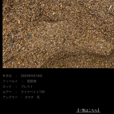
年月日 ： 2022年9月18日
フィールド ： 琵琶湖
ロッド ： ブレスト
ルアー ： ライクベイト130
アングラー : タヤチ 氏
【一覧はこちら】