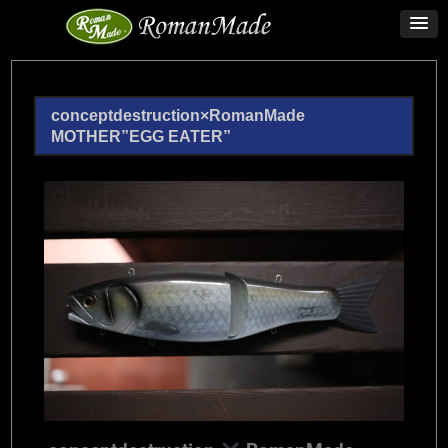
conceptdestruction×RomanMade
MOTHER”EGG EATER”