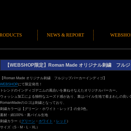
RODUCTS
NEWS & REPORT
WEBSHO
NEWS
ROMANMADE CH
REPORT
BLOG
【WEBSHOP限定】Roman Made オリジナル刺繍 フ
【Roman Made オリジナル刺繍 フルジップパーカーインディゴ】
WEBSHOP
にて限定発売！
トレンドのインディゴデニムの風合いを兼ねそなえたオリジナルパーカー。
ウォッシュ加工による独特なユーズド感があり、裏はパイル生地で着まわしの良い
RomanMadeのロゴは刺繍となっており、
刺繍カラーは【グリーン・ホワイト・レッド】の全3色。
素材・綿100%・裏パイル生地
刺繍カラー（
グリーン
・
ホワイト
・
レッド
）
サイズ（S・M・L・XL）