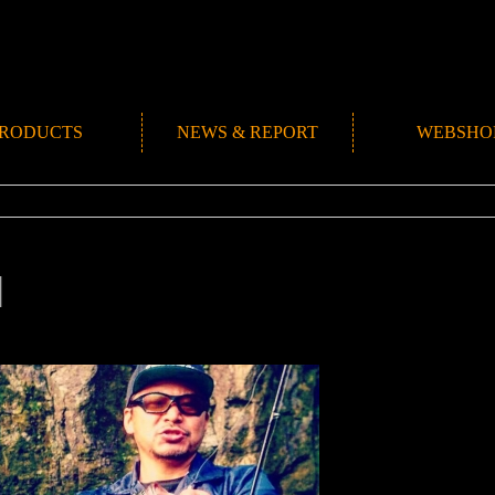
RODUCTS
NEWS & REPORT
WEBSHO
NEWS
ROMANMADE CH
REPORT
BLOG
1