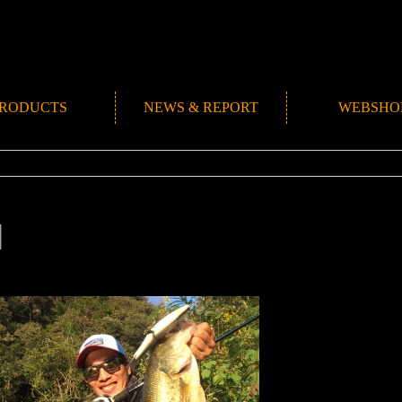
RODUCTS
NEWS & REPORT
WEBSHO
NEWS
ROMANMADE CH
REPORT
BLOG
1