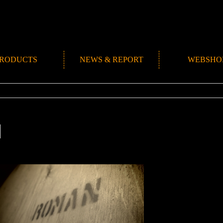
RODUCTS
NEWS & REPORT
WEBSHO
NEWS
ROMANMADE CH
REPORT
BLOG
1