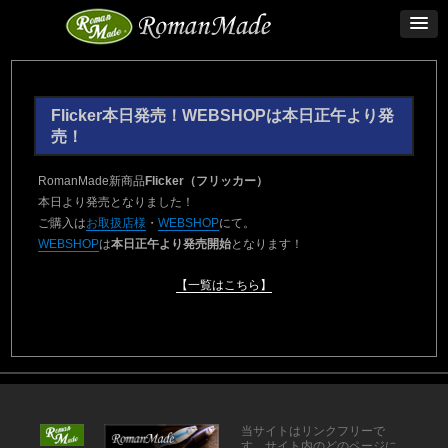
Flicker本日発売！WEBSHOPは本日正午より発
売！
RomanMade新商品
Flicker（フリッカー）
本日より発売となりました！
ご購入は
お取扱店様
・
WEBSHOP
にて。
WEBSHOP
は
本日正午より発売開始
となります！
【一覧はこちら】
当サイトはリンクフリーで
す。サイト内のどのページに