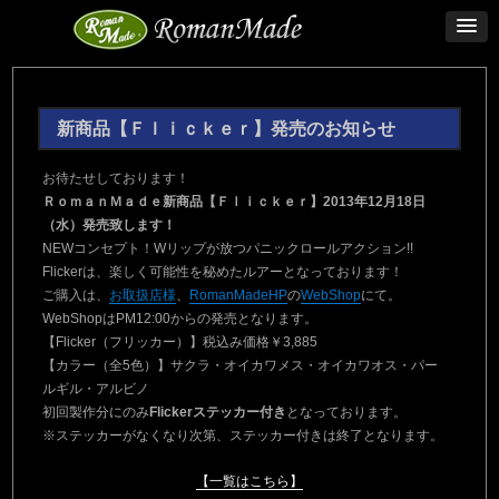
新商品【Ｆｌｉｃｋｅｒ】発売のお知らせ
お待たせしております！
ＲｏｍａｎＭａｄｅ新商品【Ｆｌｉｃｋｅｒ】2013年12月18日
（水）発売致します！
NEWコンセプト！Wリップが放つパニックロールアクション!!
Flickerは、楽しく可能性を秘めたルアーとなっております！
ご購入は、
お取扱店様
、
RomanMadeHP
の
WebShop
にて。
WebShopはPM12:00からの発売となります。
【Flicker（フリッカー）】税込み価格￥3,885
【カラー（全5色）】サクラ・オイカワメス・オイカワオス・パー
ルギル・アルビノ
初回製作分にのみ
Flickerステッカー付き
となっております。
※ステッカーがなくなり次第、ステッカー付きは終了となります。
【一覧はこちら】