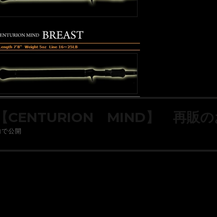
【CENTURION MIND】 再販
内で公開