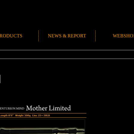
RODUCTS
NEWS & REPORT
WEBSHO
NEWS
ROMANMADE CH
REPORT
BLOG
1