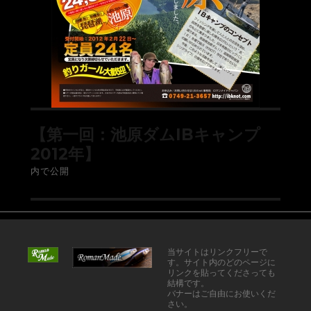
【第一回：池原ダムIBキャンプ
2012年】
内で公開
当サイトはリンクフリーで
す。サイト内のどのページに
リンクを貼ってくださっても
結構です。
バナーはご自由にお使いくだ
さい。