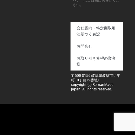
バナーはご自由にお使いくだ
さい。
会社案内・特定商取引
法基づく表記
お問合せ
お取り引き希望の業者
様
〒500-8156 岐阜県岐阜市祈年
町10丁目19番地1
copyright (c) RomanMade
japan. All rights reserved.