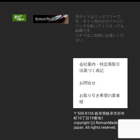
当サイトはリンクフリーで
す。サイト内のどのページに
リンクを貼ってくださっても
結構です。
バナーはご自由にお使いくだ
さい。
会社案内・特定商取引
法基づく表記
お問合せ
お取り引き希望の業者
様
〒500-8156 岐阜県岐阜市祈年
町10丁目19番地1
copyright (c) RomanMade
japan. All rights reserved.