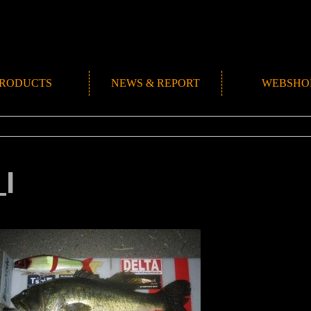
RODUCTS
NEWS & REPORT
WEBSHO
NEWS
ROMANMADE CH
REPORT
BLOG
_l