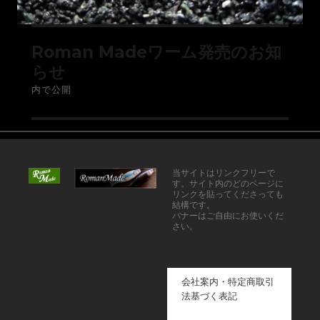
Roman Madeワーム発売のお知
らせ
内で公開
当サイトはリンクフリーで
す。サイト内のどのページに
リンクを貼ってくださっても
結構です。
バナーはご自由にお使いくだ
さい。
会社案内・特定商取引
法基づく表記