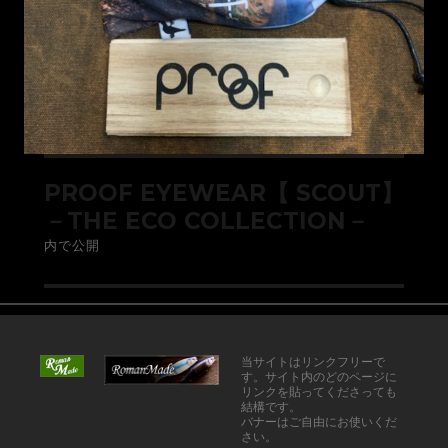
PROOF EYEWEAR【 SCOUT】
－THE ECO COLLECTION－
内で公開
当サイトはリンクフリーで
す。サイト内のどのページに
リンクを貼ってくださっても
結構です。
バナーはご自由にお使いくだ
さい。