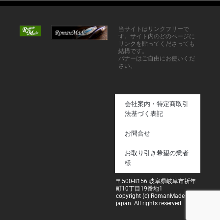
当サイトはリンクフリーで
す。サイト内のどのページに
リンクを貼ってくださっても
結構です。
バナーはご自由にお使いくだ
さい。
会社案内・特定商取引
法基づく表記
お問合せ
お取り引き希望の業者
様
〒500-8156 岐阜県岐阜市祈年
町10丁目19番地1
copyright (c) RomanMade
japan. All rights reserved.