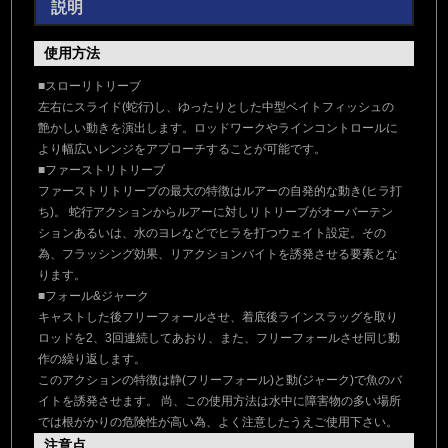
説明
使用方法
■スローリトリーブ
左右にスライド(蛇行)し、ゆったりとした中型ベイトフィッシュの
艶かしい動きを演出します。ロッドワークやラインコントロールに
より幅広いレンジをアプローチすることが可能です。
■ファーストリトリーブ
ファーストリトリーブの最大の特徴はルアーの自発的な動き(ヒラ打
ち)。 蛇行アクションからルアーに対しリトリーブがオーバーテン
ションあるいは、水のヨレなどでヒラを打つウェイト設定。その
為、フラッシング効果、リアクションバイトを誘発させる要素とな
ります。
■フォール&ジャーク
キャストした後フリーフォールさせ、着底後ラインスラッグを取り
ロッドを2、3回連続してあおり、また、フリーフォールさせ同じ動
作の繰り返します。
このアクションの特徴は静(フリーフォール)と動(ジャーク)で魚のバ
イトを誘発させます。 尚、この使用方法は水中に障害物の多い場所
では根がかりの危険性が高い為、よく注意したうえご使用下さい。
注意点