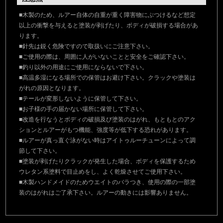
■木製のため、ルアー自体の自重が重く障害物にぶつけるなど想定
以上の衝撃を与えると塗装が剥げたり、ボディが破損する場合があ
ります。
■針先は鋭く危険ですので取扱いにご注意下さい。
■ご使用の際は、周囲に人がいないことと安全をご確認下さい。
■釣り以外の用途にご使用にならないで下さい。
■高温多湿になる場所での保管はお避け下さい。クラックや塗装は
がれの原因となります。
■テールが変形しないように保管して下さい。
■お子様の手の届かない場所に保管して下さい。
■改造を行なうとボディの破損及び塗装のはがれ、もともとのアク
ションとルアーがもつ機能、強度等が低下する恐れがあります。
■ルアーが真っ直ぐ泳がない時はアイトゥルーチューンによって調
節して下さい。
■塗装が剥げたりクラックが発生した場合、ボディを保護するため
ウレタン系塗料で目止めをし、よく乾燥させてご使用下さい。
■木製ハンドメイドのためウエイトのバラつき、使用の際の一部塗
装のはがれはご了承下さい。ルアーの動きには影響ありません。