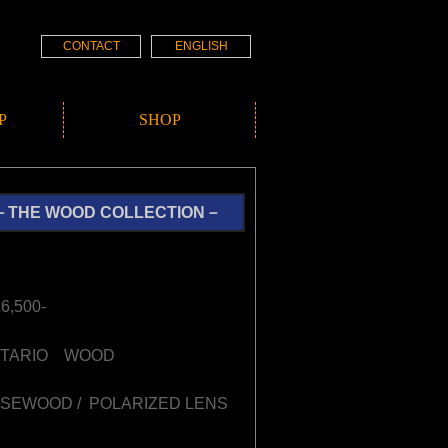
CONTACT
ENGLISH
P
SHOP
－THE WOOD COLLECTION－
,500-
TARIO WOOD
WOOD / POLARIZED LENS