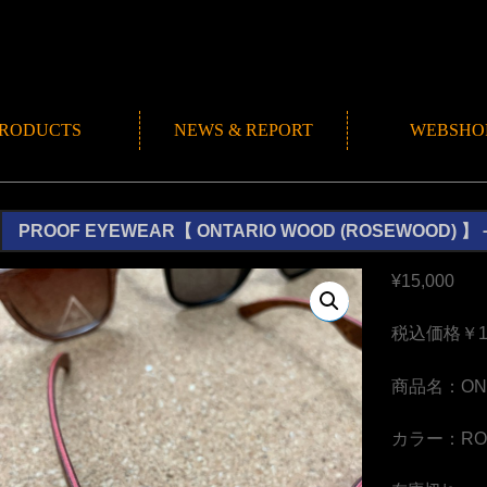
RODUCTS
NEWS & REPORT
WEBSHO
NEWS
ROMANMADE CH
REPORT
BLOG
PROOF EYEWEAR【 ONTARIO WOOD (ROSEWOOD) 】
¥
15,000
税込価格￥16
商品名：ON
カラー：ROSE