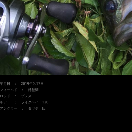
年月日 ： 2019年9月7日
フィールド ： 琵琶湖
ロッド ： ブレスト
ルアー ： ライクベイト130
アングラー ： タヤチ 氏