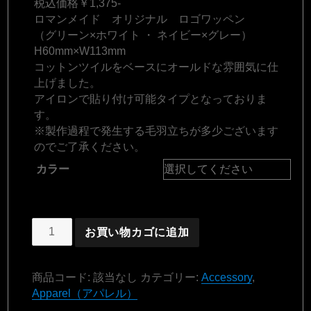
税込価格￥1,375-
ロマンメイド オリジナル ロゴワッペン
（グリーン×ホワイト ・ ネイビー×グレー）
H60mm×W113mm
コットンツイルをベースにオールドな雰囲気に仕
上げました。
アイロンで貼り付け可能タイプとなっておりま
す。
※製作過程で発生する毛羽立ちが多少ございます
のでご了承ください。
カラー
お買い物カゴに追加
商品コード:
該当なし
カテゴリー:
Accessory
,
Apparel（アパレル）