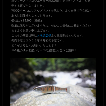
新シリーズ「ネゴシエーター淡水図鑑」第1弾〈アマゴ〉 を発
売する運びとなりました。
WOODベースにリアルプリントを施した、より自然で存在感の
ある特別仕様となっております。
価格は￥15,400-（税込）
数量に限りがございますため、ぜひこの機会にご検討ください
ますようお願い申し上げます。
こちらの商品は弊社
お取扱店様
より販売開始となります。
発売予定は２０２５年９月初旬予定です。
どうぞよろしくお願いいたします！
※今後の淡水図鑑シリーズの展開にも乞うご期待！