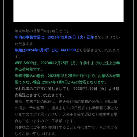
年末年始の営業日のお知らせです。
年内の事務営業は、2023年12月26日（火）正午
ま
でとさせてい
ただきます。
年始は2024年1月9日（火）AM10:00
より営業させていただきま
す。
WEB SHOPは、2023年12月25日（月）午前中までのご注文は年
内出荷可能です。
※銀行振込の場合、2023年12月25日午前中までにお振込みが確
認できない場合は2024年1月9日からの対応となります。
それ以降のご注文に関しましても、2023年1月9日（火）より順
次発送とさせていただきます。
※尚、年末年始の配達は、運送会社様の業務の関係上（物流量
の増加・予約集荷）、通常より1～2日程多くお時間頂く事とな
りますのでご了承ください。天候不良等で遅延など発生する場
合もございますのでご了承願います。
お客様にはご不便をお掛けすることと存じますが、何とぞよろ
しくお願い申し上げます。