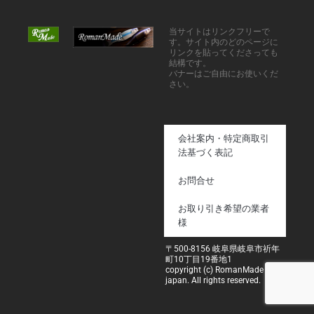
当サイトはリンクフリーで
す。サイト内のどのページに
リンクを貼ってくださっても
結構です。
バナーはご自由にお使いくだ
さい。
会社案内・特定商取引
法基づく表記
お問合せ
お取り引き希望の業者
様
〒500-8156 岐阜県岐阜市祈年
町10丁目19番地1
copyright (c) RomanMade
japan. All rights reserved.