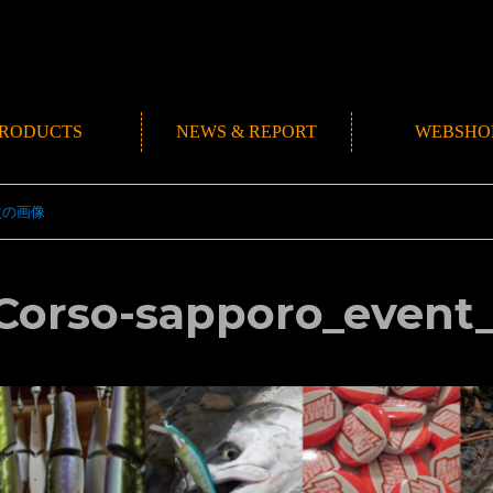
RODUCTS
NEWS & REPORT
WEBSHO
NEWS
ROMANMADE CH
REPORT
BLOG
次の画像
Corso-sapporo_event_